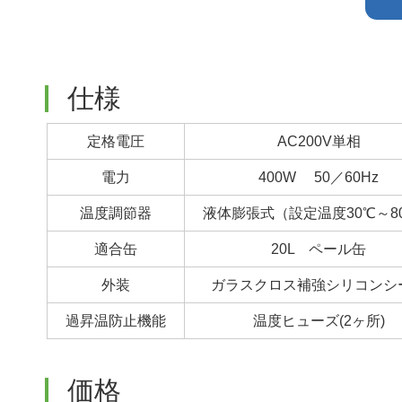
仕様
定格電圧
AC200V単相
電力
400W 50／60Hz
温度調節器
液体膨張式（設定温度30℃～8
適合缶
20L ペール缶
外装
ガラスクロス補強シリコンシ
過昇温防止機能
温度ヒューズ(2ヶ所)
価格