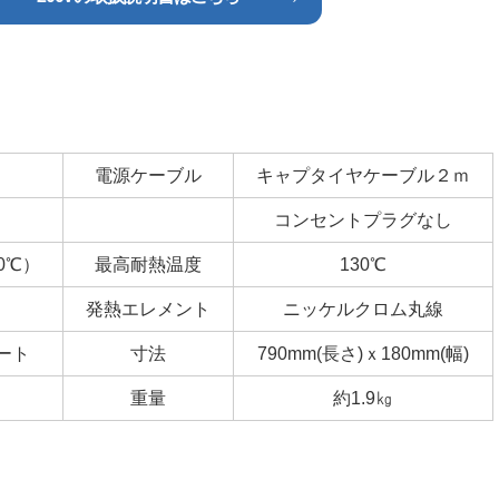
電源ケーブル
キャプタイヤケーブル２ｍ
コンセントプラグなし
0℃）
最高耐熱温度
130℃
発熱エレメント
ニッケルクロム丸線
ート
寸法
790mm(長さ)ｘ180mm(幅)
重量
約1.9㎏